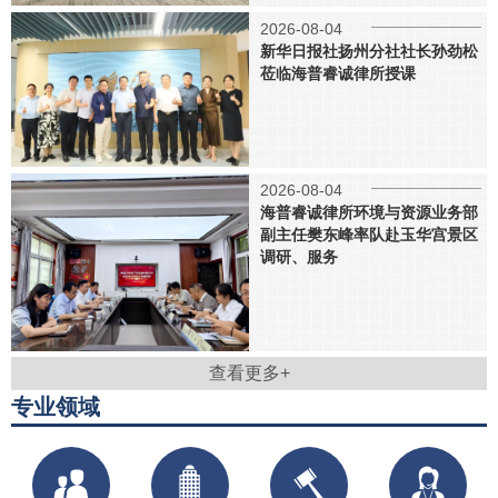
2026-08-04
新华日报社扬州分社社长孙劲松
莅临海普睿诚律所授课
2026-08-04
海普睿诚律所环境与资源业务部
副主任樊东峰率队赴玉华宫景区
调研、服务
查看更多+
专业领域