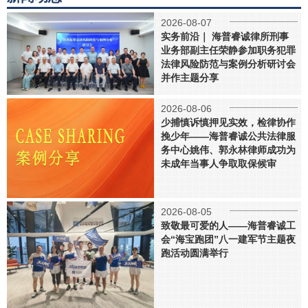
2026-08-07
实务前沿｜ 海普睿诚律所刑事
业务部副主任荣静参加职务犯罪
法律风险防范与案例分析研讨会
并作主题分享
2026-08-06
少捕慎诉慎押见实效，检律协作
挽少年——海普睿诚公共法律服
务中心姚伟、郭永林律师成功为
未成年当事人争取取保候审
2026-08-05
致敬最可爱的人——海普睿诚工
会“海宝跑团”八一建军节主题夜
跑活动圆满举行