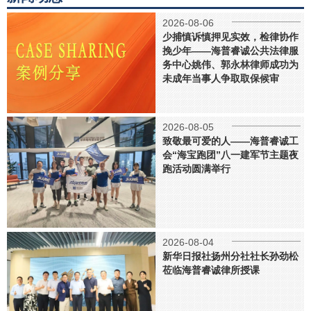
2026-08-06
少捕慎诉慎押见实效，检律协作
挽少年——海普睿诚公共法律服
务中心姚伟、郭永林律师成功为
未成年当事人争取取保候审
2026-08-05
致敬最可爱的人——海普睿诚工
会“海宝跑团”八一建军节主题夜
跑活动圆满举行
2026-08-04
新华日报社扬州分社社长孙劲松
莅临海普睿诚律所授课