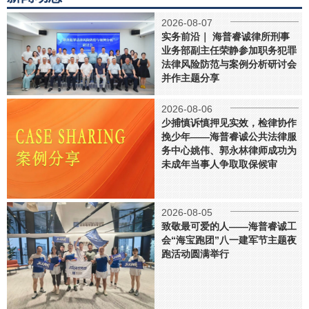
2026-08-07
实务前沿｜ 海普睿诚律所刑事
业务部副主任荣静参加职务犯罪
法律风险防范与案例分析研讨会
并作主题分享
2026-08-06
少捕慎诉慎押见实效，检律协作
挽少年——海普睿诚公共法律服
务中心姚伟、郭永林律师成功为
未成年当事人争取取保候审
2026-08-05
致敬最可爱的人——海普睿诚工
会“海宝跑团”八一建军节主题夜
跑活动圆满举行