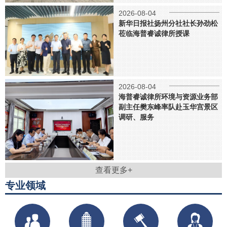
2026-08-04
新华日报社扬州分社社长孙劲松
莅临海普睿诚律所授课
2026-08-04
海普睿诚律所环境与资源业务部
副主任樊东峰率队赴玉华宫景区
调研、服务
查看更多+
专业领域