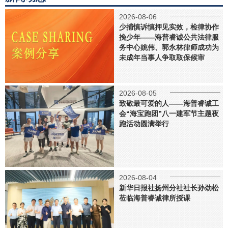
2026-08-06
少捕慎诉慎押见实效，检律协作
挽少年——海普睿诚公共法律服
务中心姚伟、郭永林律师成功为
未成年当事人争取取保候审
2026-08-05
致敬最可爱的人——海普睿诚工
会“海宝跑团”八一建军节主题夜
跑活动圆满举行
2026-08-04
新华日报社扬州分社社长孙劲松
莅临海普睿诚律所授课